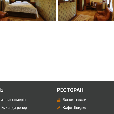
ЛЬ
РЕСТОРАН
тишних номерів
Банкетні зали
i-Fi, кондиціонер
Кафе Швидко