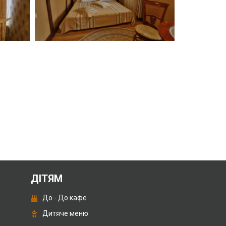
ДІТЯМ
До - До кафе
Дитяче меню