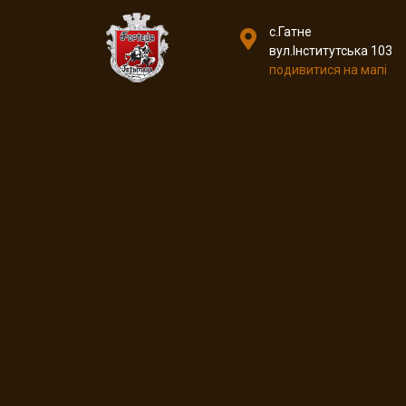
с.Гатне
вул.Інститутська 103
подивитися на мапі