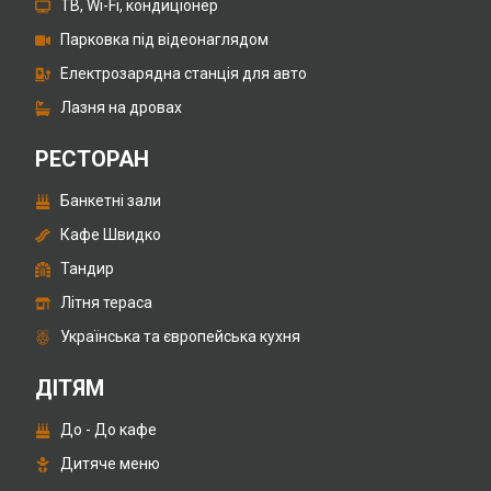
ТВ, Wi-Fi, кондиціонер
Парковка під відеонаглядом
Електрозарядна станція для авто
Лазня на дровах
РЕСТОРАН
Банкетні зали
Кафе Швидко
Тандир
Літня тераса
Українська та європейська кухня
ДІТЯМ
До - До кафе
Дитяче меню