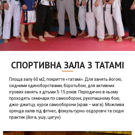
СПОРТИВНА ЗАЛА З ТАТАМІ
Площа залу 60 м2, покриття «татамі». Для занять йогою,
східними єдиноборствами, боротьбою, для активних
ігрових занять з дітьми 5-15 років. Періодично в ньому
проходять семінари по самообороні, рукопашному бою,
джіо-джитцу, курси самооборони (крав – мага). Можлива
оренда залів під фітнес, фізкультурно-оздоровчі та східні
практик (йога, ушу, цигун).