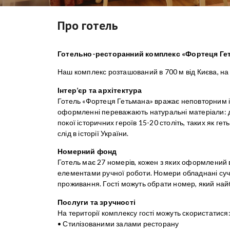
Про готель
Готельно-ресторанний комплекс «Фортеця Ге
Наш комплекс розташований в 700 м від Києва, на 
Інтер’єр та архітектура
Готель «Фортеця Гетьмана» вражає неповторним ін
оформленні переважають натуральні матеріали: де
покої історичних героїв 15-20 століть, таких як гет
слід в історії України.
Номерний фонд
Готель має 27 номерів, кожен з яких оформлений в
елементами ручної роботи. Номери обладнані суч
проживання. Гості можуть обрати номер, який най
Послуги та зручності
На території комплексу гості можуть скористатися
• Стилізованими залами ресторану