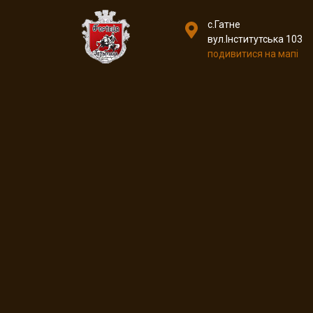
с.Гатне
вул.Інститутська 103
подивитися на мапі