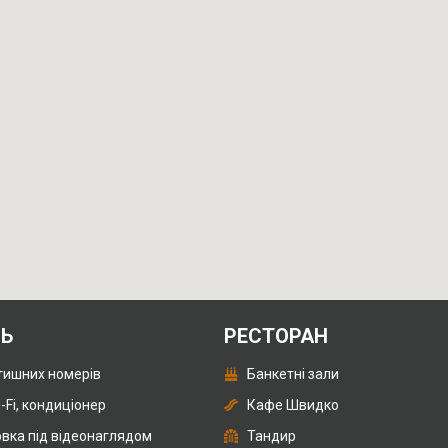
ЛЬ
РЕСТОРАН
тишних номерів
Банкетні зали
i-Fi, кондиціонер
Кафе Швидко
вка під відеонаглядом
Тандир