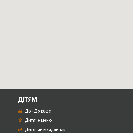
ДІТЯМ
До - До кафе
Дитяче меню
Дитячий майданчик