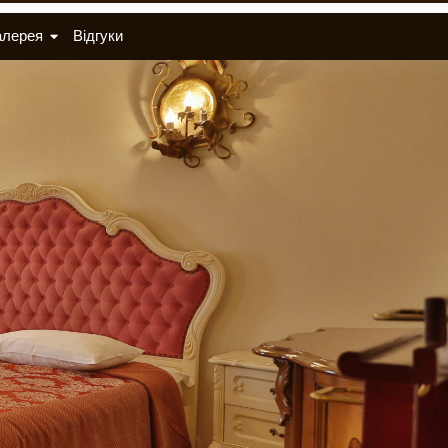
алерея
Відгуки