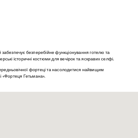
й забезпечує безперебійне функціонування готелю та
рські історичні костюми для вечірок та яскравих селфі.
ередньовічної фортеці та насолодитися найвищим
і «Фортеця Гетьмана».