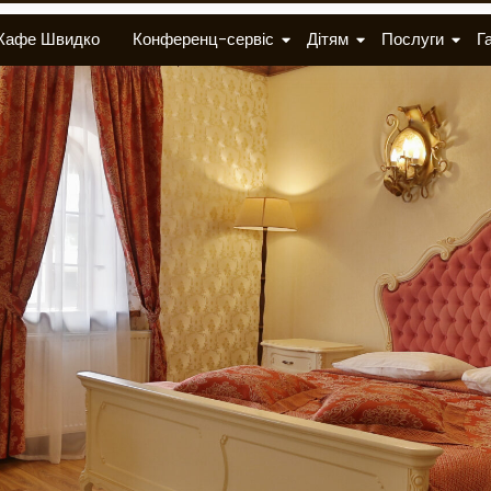
Кафе Швидко
Конференц-сервіс
Дітям
Послуги
Г