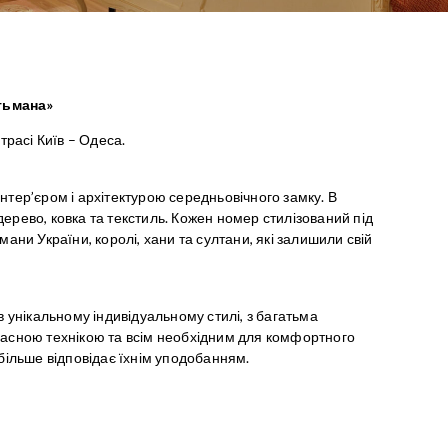
тьмана»
трасі Київ – Одеса.
тер’єром і архітектурою середньовічного замку. В
рево, ковка та текстиль. Кожен номер стилізований під
ьмани України, королі, хани та султани, які залишили свій
 унікальному індивідуальному стилі, з багатьма
асною технікою та всім необхідним для комфортного
більше відповідає їхнім уподобанням.
: