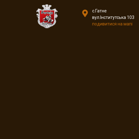
с.Гатне
вул.Інститутська 103
подивитися на мапі